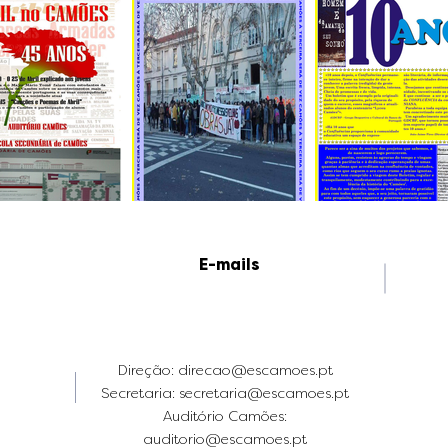
E-mails
Direção:
direcao@escamoes.pt
Secretaria: secretaria@escamoes.pt
Auditório Camões:
auditorio@escamoes.pt