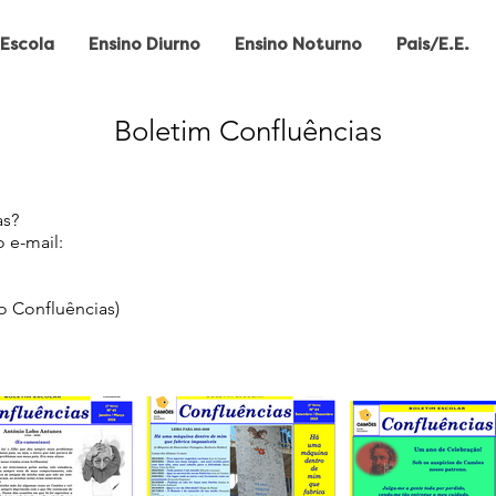
Escola
Ensino Diurno
Ensino Noturno
Pais/E.E.
Boletim Confluências
as?
o e-mail:
do Confluências
)